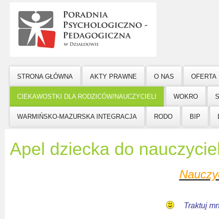
STRONA GŁÓWNA
AKTY PRAWNE
O NAS
OFERTA
CIEKAWOSTKI DLA RODZICÓW/NAUCZYCIELI
WOKRO
WARMIŃSKO-MAZURSKA INTEGRACJA
RODO
BIP
Apel dziecka do nauczycie
Nauczyc
Traktuj mn